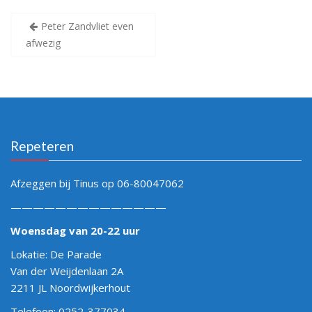
Bericht
Peter Zandvliet even
navigatie
afwezig
Repeteren
Afzeggen bij Tinus op 06-80047062
——————————————
Woensdag van 20-22 uur
Lokatie: De Parade
Van der Weijdenlaan 2A
2211 JL Noordwijkerhout
Telefoon: 0252-377034