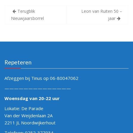
Bericht
Terugblik
Leon van Ruiten 50 –
navigatie
Nieuwjaarsborrel
jaar
Repeteren
Afzeggen bij Tinus op 06-80047062
——————————————
Woensdag van 20-22 uur
Lokatie: De Parade
Van der Weijdenlaan 2A
2211 JL Noordwijkerhout
Telefoon: 0252-377034